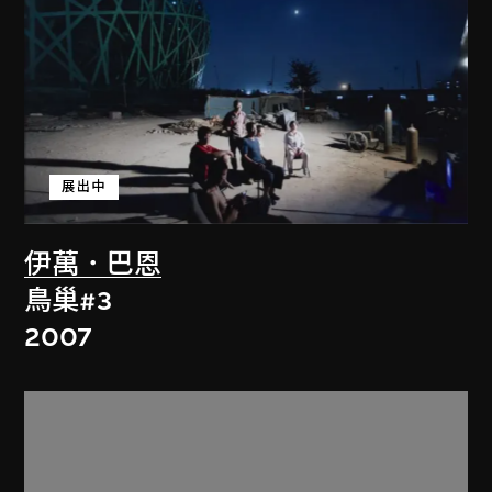
展出中
伊萬．巴恩
鳥巢#3
2007