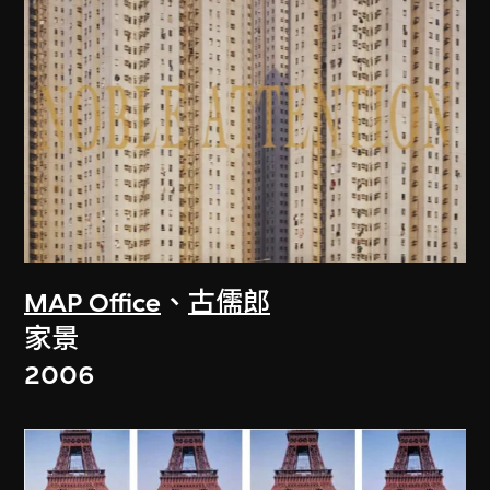
MAP Office
、
古儒郎
家景
2006