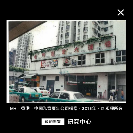
M+藏品
進一步篩選
搜索
關於M+藏品
M+，香港，中國光管廣告公司捐贈，2015年，© 版權所有
探索世界頂級的二十及二十一世紀視覺
文化藏品。
研究中心
預約閱覽