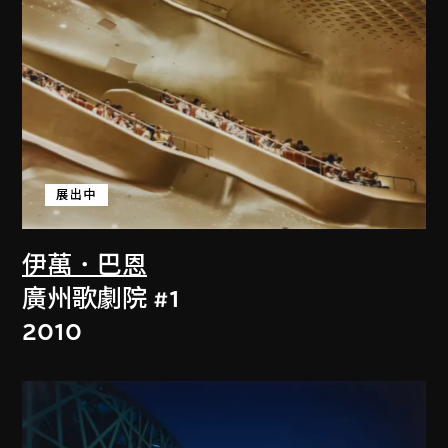
展出中
伊萬．巴恩
廣州歌劇院 #1
2010