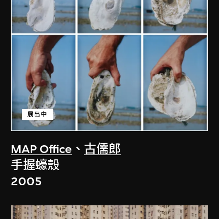
展出中
MAP Office
、
古儒郎
手握蠔殼
2005