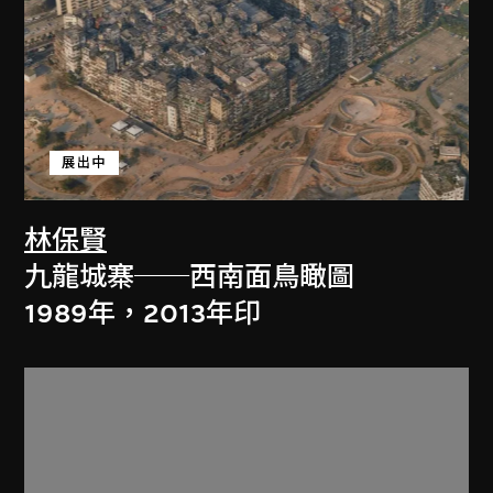
展出中
林保賢
九龍城寨──西南面鳥瞰圖
1989年，2013年印