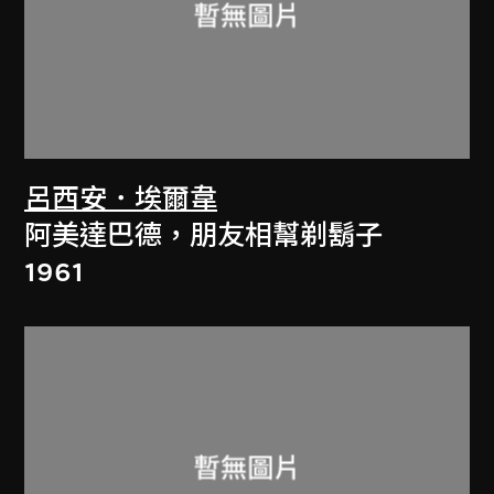
呂西安．埃爾韋
阿美達巴德，朋友相幫剃鬍子
1961