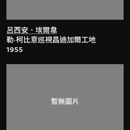
呂西安．埃爾韋
勒·柯比意巡視昌迪加爾工地
1955