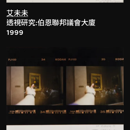
艾未未
透視研究:伯恩聯邦議會大廈
1999