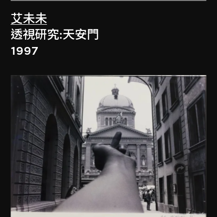
艾未未
透視研究:天安門
1997