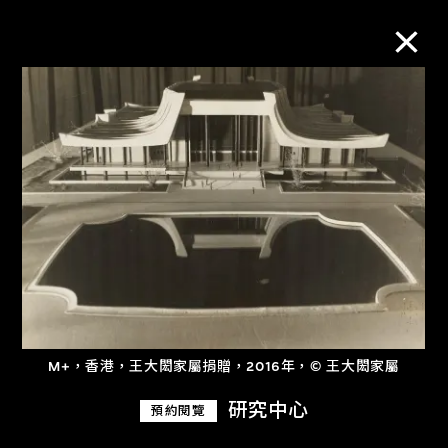
M+藏品
進一步篩選
搜索
關於M+藏品
M+，香港，王大閎家屬捐贈，2016年，© 王大閎家屬
探索世界頂級的二十及二十一世紀視覺
文化藏品。
研究中心
預約閱覽