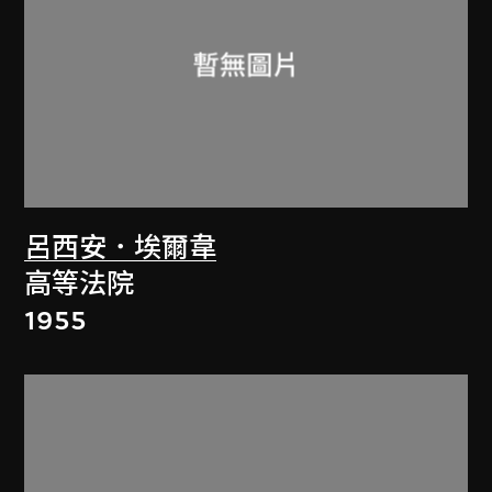
呂西安．埃爾韋
高等法院
1955