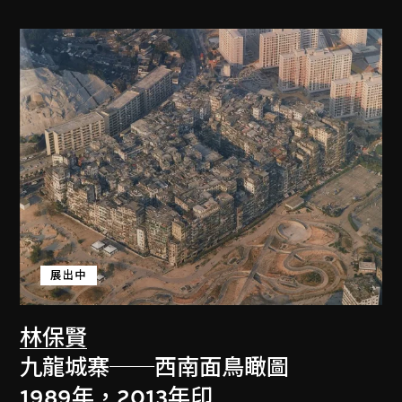
展出中
林保賢
九龍城寨──西南面鳥瞰圖
1989年，2013年印