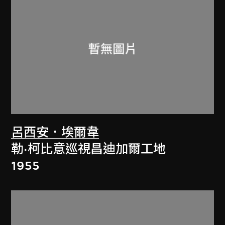
呂西安．埃爾韋
勒·柯比意巡視昌迪加爾工地
1955