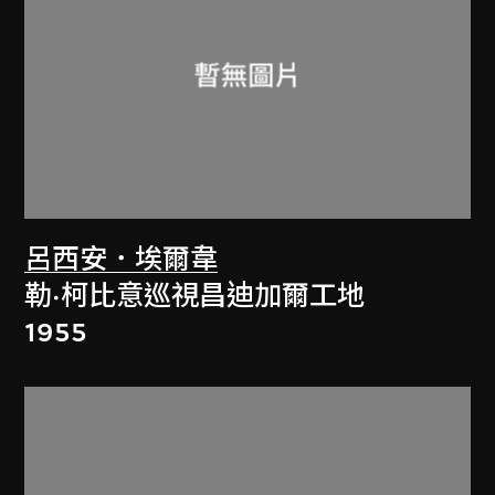
呂西安．埃爾韋
勒·柯比意巡視昌迪加爾工地
1955