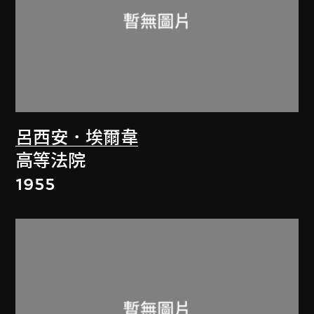
呂西安．埃爾韋
高等法院
1955