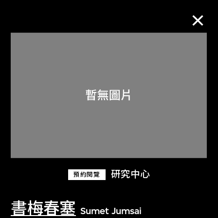
M+藏品
進一步篩選
搜索
關於M+藏品
研究中心
預約閱覽
探索世界頂級的二十及二十一世紀視覺
文化藏品。
書梅春塞
Sumet Jumsai