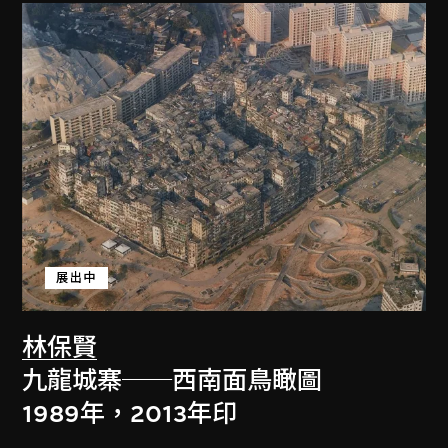
展出中
林保賢
九龍城寨──西南面鳥瞰圖
1989年，2013年印