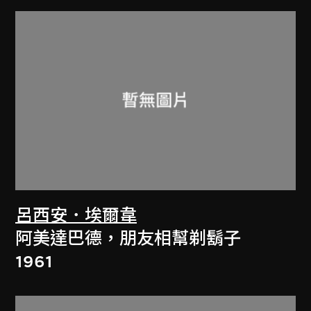
呂西安．埃爾韋
阿美達巴德，朋友相幫剃鬍子
1961