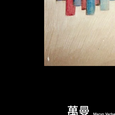
萬曼
Maryn Varb