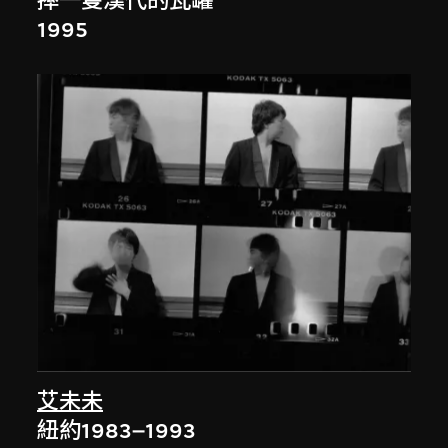
摔一隻漢代的瓦罐
1995
艾未未
紐約1983–1993