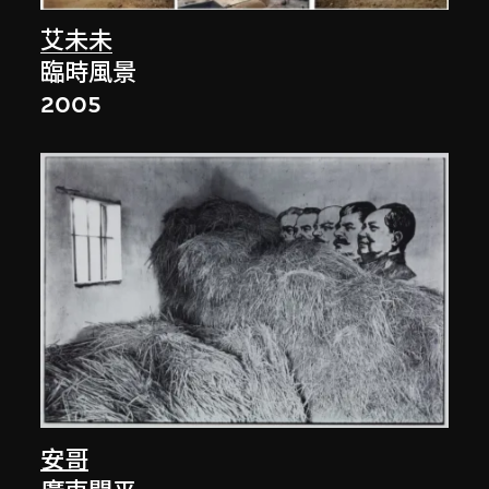
艾未未
臨時風景
2005
安哥