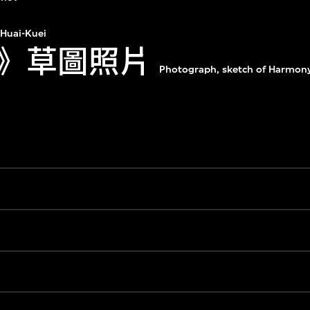
Huai-Kuei
》草圖照片
Photograph, sketch of Harmon