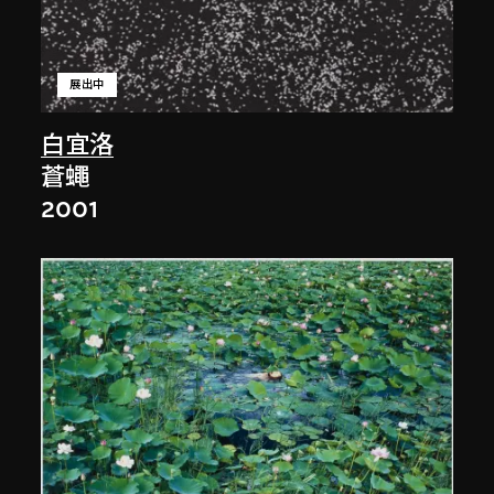
展出中
白宜洛
蒼蠅
2001