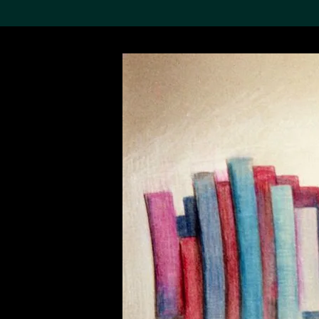
搜索M+藏品
Sea
19,052項結果
進一步篩選
關於M+藏品
探索世界頂級的二十及二十
一世紀視覺文化藏品。