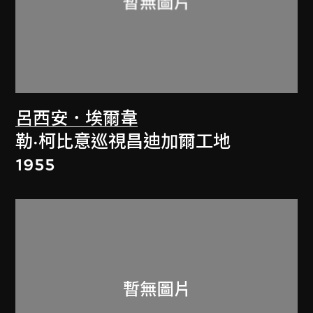
呂西安．埃爾韋
勒·柯比意巡視昌迪加爾工地
1955