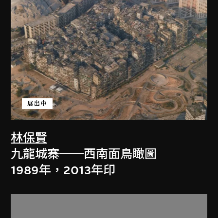
展出中
林保賢
九龍城寨──西南面鳥瞰圖
1989年，2013年印