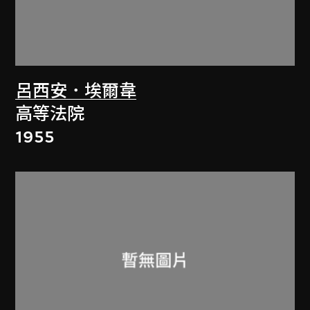
呂西安．埃爾韋
高等法院
1955