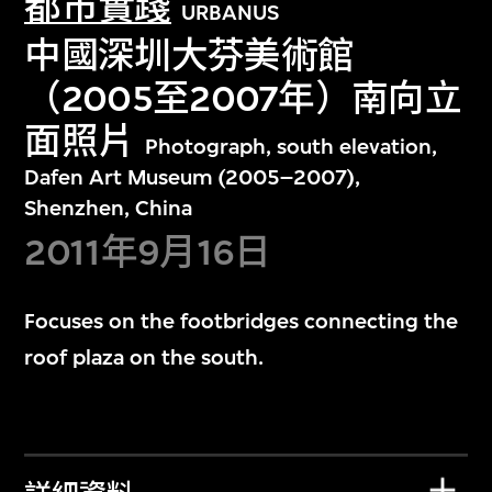
都市實踐
URBANUS
中國深圳大芬美術館
（2005至2007年）南向立
面照片
Photograph, south elevation,
Dafen Art Museum (2005–2007),
Shenzhen, China
2011年9月16日
Focuses on the footbridges connecting the
roof plaza on the south.