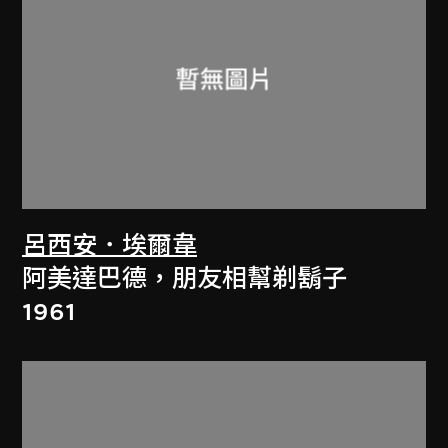
呂西安．埃爾韋
阿美達巴德，朋友相幫剃鬍子
1961