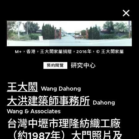
M+藏品
M+，香港，王大閎家屬捐贈，2016年，© 王大閎家屬
進一步篩選
搜索
研究中心
預約閱覽
王大閎
Wang Dahong
大洪建築師事務所
關於M+藏品
Dahong
Wang & Associates
探索世界頂級的二十及二十一世紀視覺
台灣中壢市理隆紡織工廠
文化藏品。
（約1987年）大門照片及