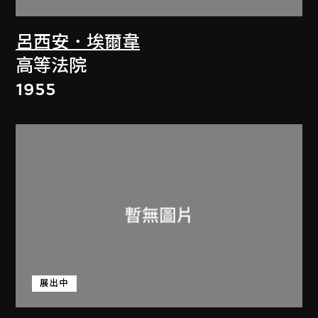
呂西安．埃爾韋
高等法院
1955
展出中