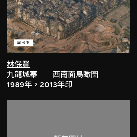
展出中
林保賢
九龍城寨──西南面鳥瞰圖
1989年，2013年印