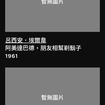
呂西安．埃爾韋
阿美達巴德，朋友相幫剃鬍子
1961