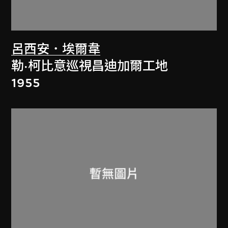
呂西安．埃爾韋
勒·柯比意巡視昌迪加爾工地
1955