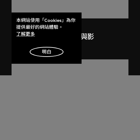
本網站使用「Cookies」為你
呂西安．埃爾韋
提供最好的網站體驗。
了解更多
昌迪加爾高等法院的光與影
1955
明白
展出中