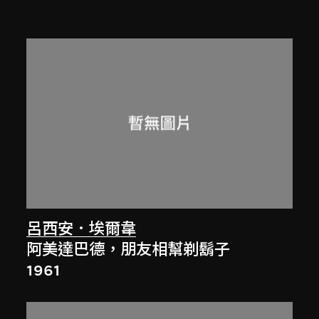
呂西安．埃爾韋
阿美達巴德，朋友相幫剃鬍子
1961