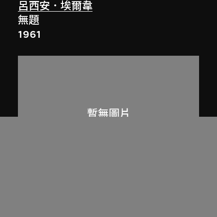
呂西安．埃爾韋
無題
1961
展出中
呂西安．埃爾韋
昌迪加爾高等法院圖書館
1955