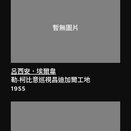
呂西安．埃爾韋
勒·柯比意巡視昌迪加爾工地
1955