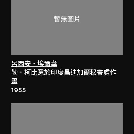
呂西安．埃爾韋
勒．柯比意於印度昌迪加爾秘書處作
畫
1955