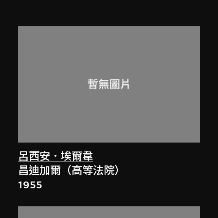
呂西安．埃爾韋
昌迪加爾（高等法院）
1955