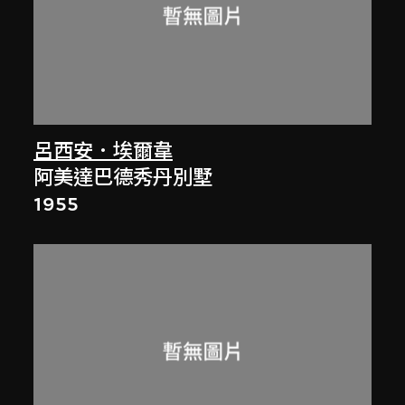
呂西安．埃爾韋
阿美達巴德秀丹別墅
1955