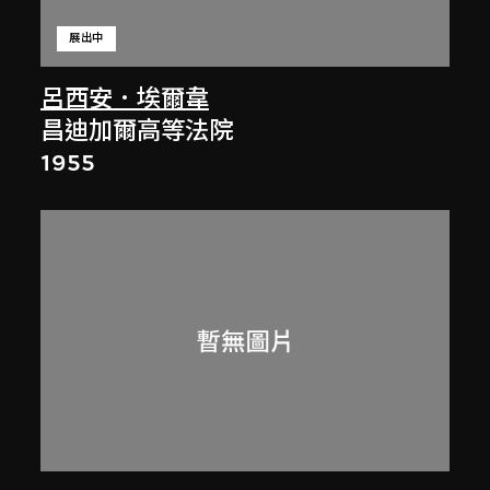
展出中
呂西安．埃爾韋
昌迪加爾高等法院
1955