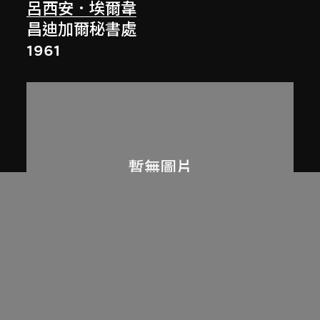
呂西安．埃爾韋
昌迪加爾秘書處
1961
呂西安．埃爾韋
印度昌迪加爾高等法院
1955