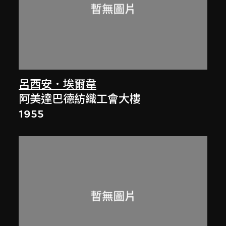
呂西安．埃爾韋
阿美達巴德紡織工會大樓
1955