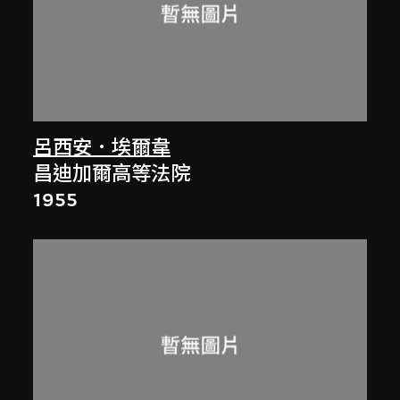
呂西安．埃爾韋
昌迪加爾高等法院
1955