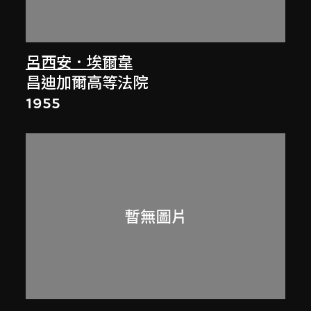
呂西安．埃爾韋
昌迪加爾高等法院
1955