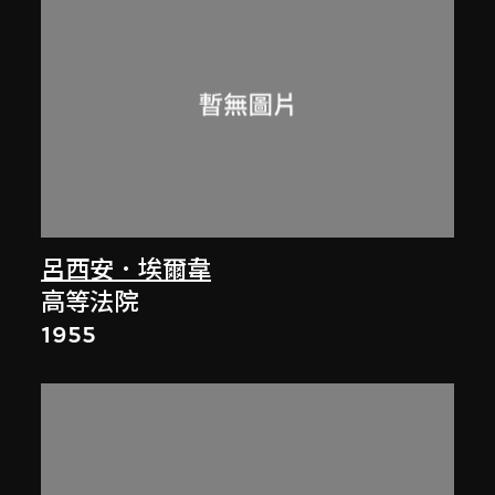
呂西安．埃爾韋
高等法院
1955