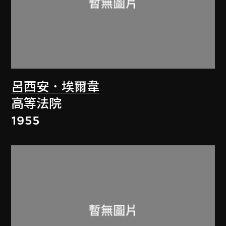
呂西安．埃爾韋
高等法院
1955