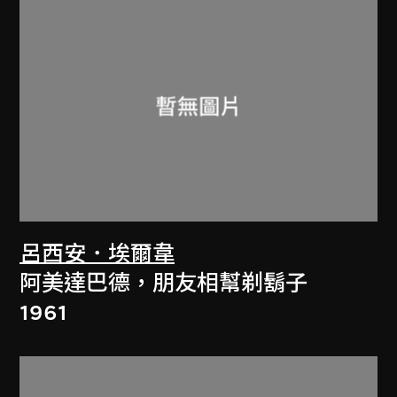
呂西安．埃爾韋
阿美達巴德，朋友相幫剃鬍子
1961