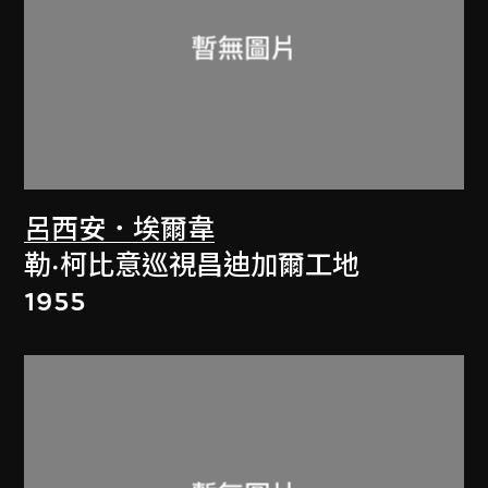
呂西安．埃爾韋
勒·柯比意巡視昌迪加爾工地
1955