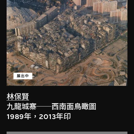
展出中
林保賢
九龍城寨──西南面鳥瞰圖
1989年，2013年印