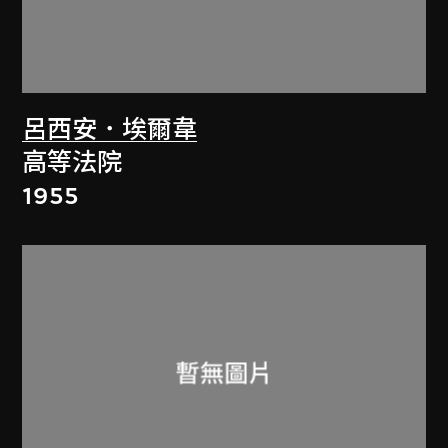
呂西安．埃爾韋
高等法院
1955