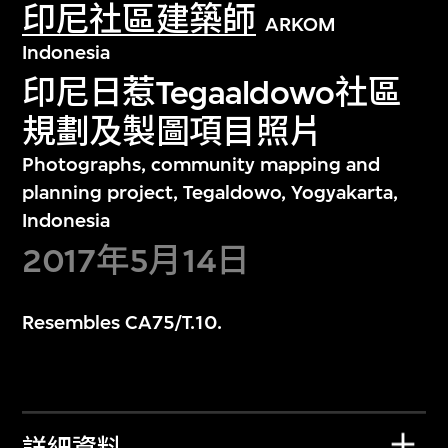
印尼社區建築師
ARKOM
Indonesia
印尼日惹Tegaaldowo社區
規劃及製圖項目照片
Photographs, community mapping and
planning project, Tegaldowo, Yogyakarta,
Indonesia
2017年5月14日
Resembles CA75/T.10.