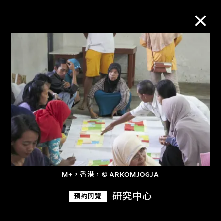
M+藏品
進一步篩選
搜索
關於M+藏品
M+，香港，© ARKOMJOGJA
探索世界頂級的二十及二十一世紀視覺
研究中心
預約閱覽
文化藏品。