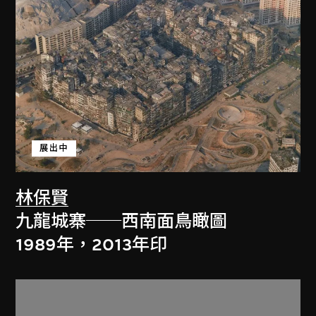
展出中
林保賢
九龍城寨──西南面鳥瞰圖
1989年，2013年印