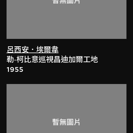
呂西安．埃爾韋
勒·柯比意巡視昌迪加爾工地
1955