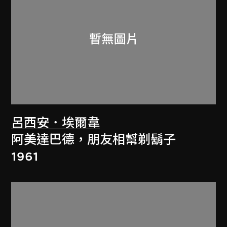
呂西安．埃爾韋
阿美達巴德，朋友相幫剃鬍子
1961