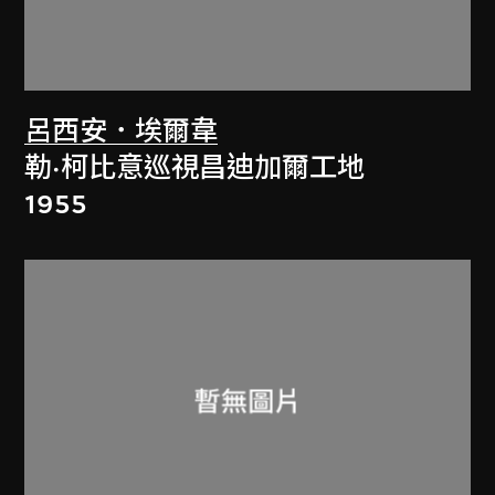
呂西安．埃爾韋
勒·柯比意巡視昌迪加爾工地
1955