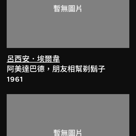
呂西安．埃爾韋
阿美達巴德，朋友相幫剃鬍子
1961