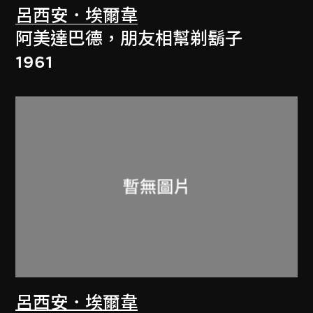
呂西安．埃爾韋
阿美達巴德，朋友相幫剃鬍子
1961
呂西安．埃爾韋