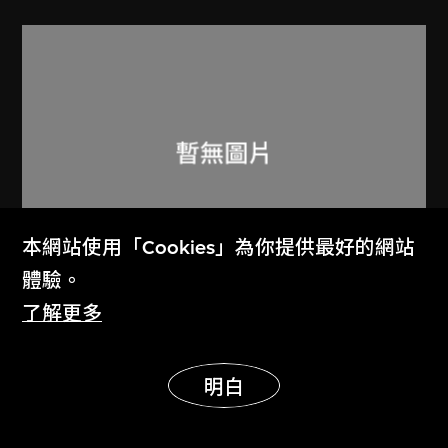
本網站使用「Cookies」為你提供最好的網站
展出中
體驗。
了解更多
呂西安．埃爾韋
昌迪加爾高等法院坡道上的三個人
展示更多
1955
明白