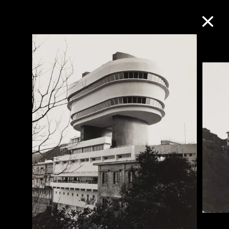
M+藏品
進一步篩選
搜索
關於M+藏品
探索世界頂級的二十及二十一世紀視覺
文化藏品。