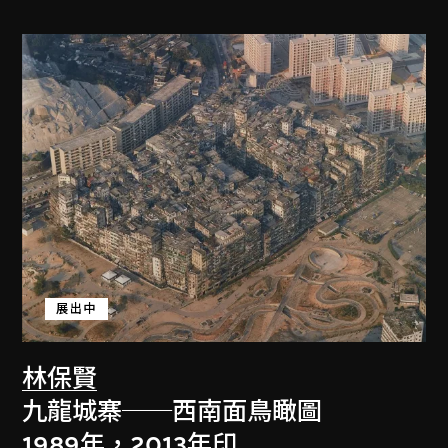
展出中
林保賢
九龍城寨──西南面鳥瞰圖
1989年，2013年印