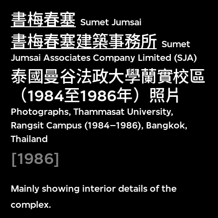
書梅春塞
Sumet Jumsai
書梅春塞建築事務所
Sumet
Jumsai Associates Company Limited (SJA)
泰國曼谷法政大學蘭實校區
（1984至1986年）照片
Photographs, Thammasat University,
Rangsit Campus (1984–1986), Bangkok,
Thailand
[1986]
Mainly showing interior details of the
complex.