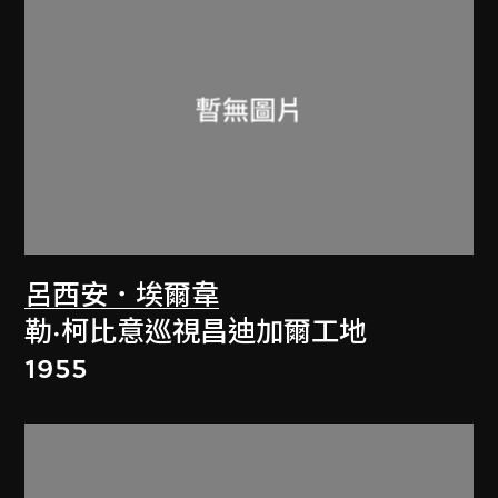
呂西安．埃爾韋
勒·柯比意巡視昌迪加爾工地
1955