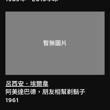
呂西安．埃爾韋
阿美達巴德，朋友相幫剃鬍子
1961