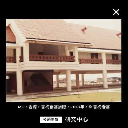
M+藏品
進一步篩選
搜索
關於M+藏品
探索世界頂級的二十及二十一世紀視覺
M+，香港，書梅春塞捐贈，2018年，© 書梅春塞
文化藏品。
研究中心
預約閱覽