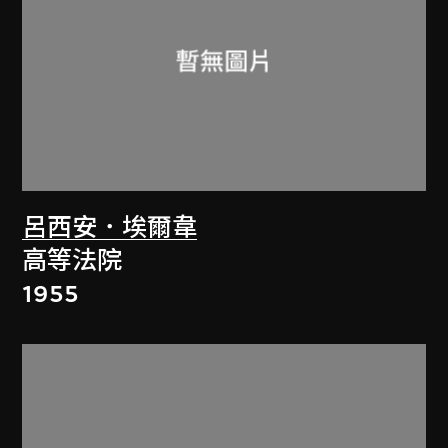
呂西安．埃爾韋
高等法院
1955