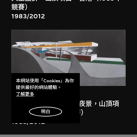
競賽）
1983/2012
展出中
本網站使用「Cookies」為你
提供最好的網站體驗。
扎哈．哈迪德
了解更多
斜坡入口／坡度入口，夜景，山頂項
目，香港（1983年競賽）
明白
1983/2012