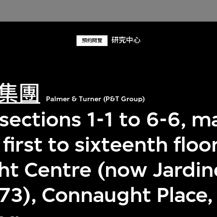
研究中心
預約閱覽
集團
Palmer & Turner (P&T Group)
sections 1-1 to 6-6, m
 first to sixteenth floor
t Centre (now Jardin
73), Connaught Place, 