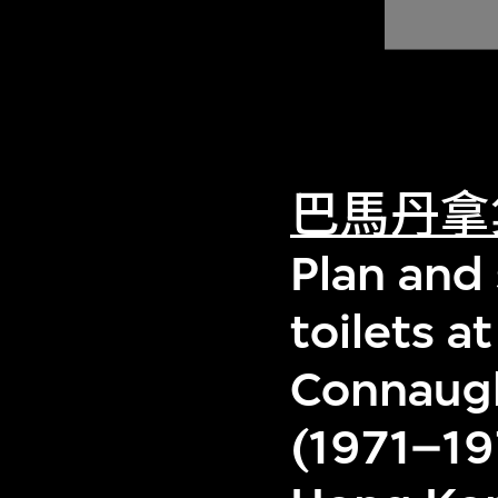
巴馬丹拿
Plan and 
toilets at
Connaugh
(1971–19