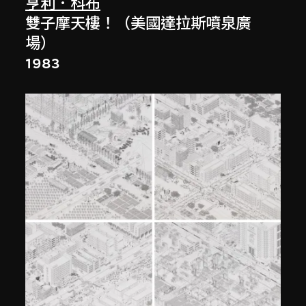
亨利．科布
雙子摩天樓！（美國達拉斯噴泉廣
場）
1983