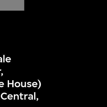
ale
,
e House)
Central,