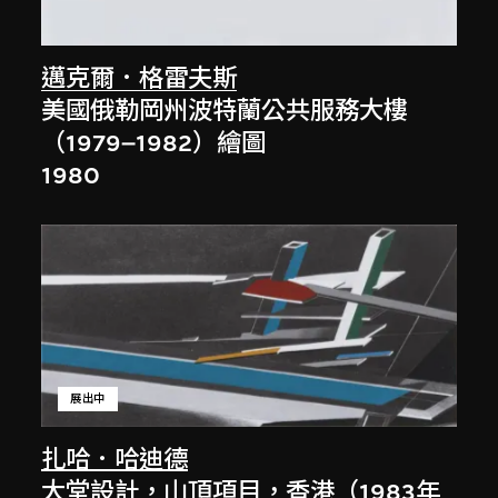
邁克爾．格雷夫斯
美國俄勒岡州波特蘭公共服務大樓
（1979–1982）繪圖
1980
展出中
扎哈．哈迪德
大堂設計，山頂項目，香港（1983年