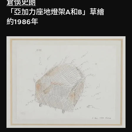
倉俁史朗
「亞加力座地燈架A和B」草繪
約1986年