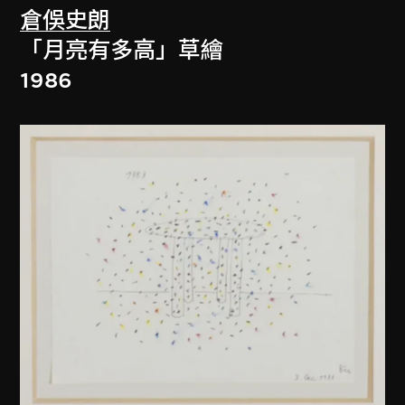
倉俁史朗
「月亮有多高」草繪
1986