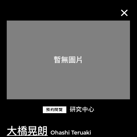
M+藏品
進一步篩選
搜索
關於M+藏品
研究中心
預約閱覽
探索世界頂級的二十及二十一世紀視覺
文化藏品。
大橋晃朗
Ohashi Teruaki