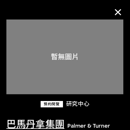
M+藏品
進一步篩選
搜索
關於M+藏品
研究中心
預約閱覽
探索世界頂級的二十及二十一世紀視覺
文化藏品。
巴馬丹拿集團
Palmer & Turner