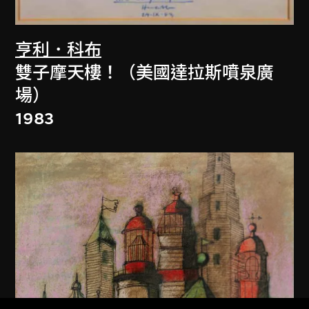
亨利．科布
雙子摩天樓！（美國達拉斯噴泉廣
場）
1983