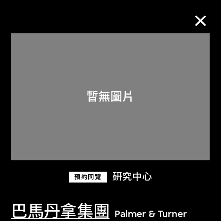
M+藏品
進一步篩選
搜索
關於M+藏品
研究中心
預約閱覽
探索世界頂級的二十及二十一世紀視覺
文化藏品。
巴馬丹拿集團
Palmer & Turner