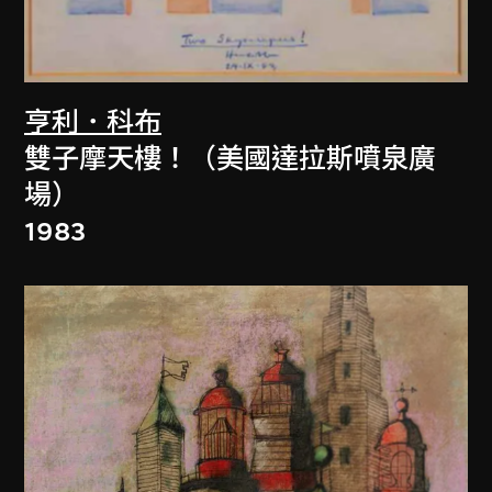
亨利．科布
雙子摩天樓！（美國達拉斯噴泉廣
場）
1983