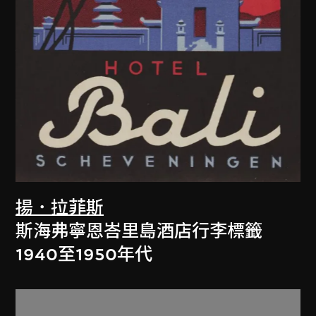
揚．拉菲斯
斯海弗寧恩峇里島酒店行李標籤
1940至1950年代