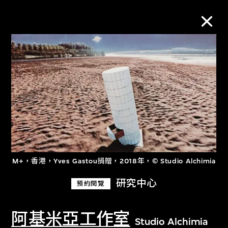
M+藏品
進一步篩選
搜索
關於M+藏品
M+，香港，Yves Gastou捐贈，2018年，© Studio Alchimia
研究中心
預約閱覽
探索世界頂級的二十及二十一世紀視覺
文化藏品。
阿基米亞工作室
Studio Alchimia