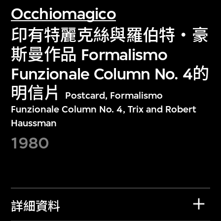
Occhiomagico
印有特麗克絲與羅伯特‧豪
斯曼作品 Formalismo
Funzionale Column No. 4的
明信片
Postcard, Formalismo
Funzionale Column No. 4, Trix and Robert
Haussman
1980
詳細資料