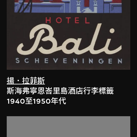
揚．拉菲斯
斯海弗寧恩峇里島酒店行李標籤
1940至1950年代