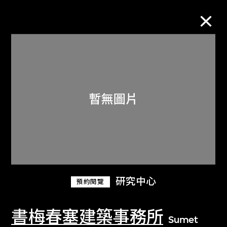
M+藏品
進一步篩選
搜索
關於M+藏品
研究中心
預約閱覽
探索世界頂級的二十及二十一世紀視覺
文化藏品。
書梅春塞建築事務所
Sumet