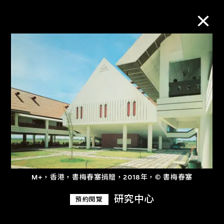
M+藏品
進一步篩選
搜索
關於M+藏品
M+，香港，書梅春塞捐贈，2018年，© 書梅春塞
探索世界頂級的二十及二十一世紀視覺
研究中心
預約閱覽
文化藏品。