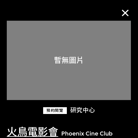
M+藏品
進一步篩選
搜索
關於M+藏品
研究中心
預約閱覽
探索世界頂級的二十及二十一世紀視覺
文化藏品。
火鳥電影會
Phoenix Cine Club