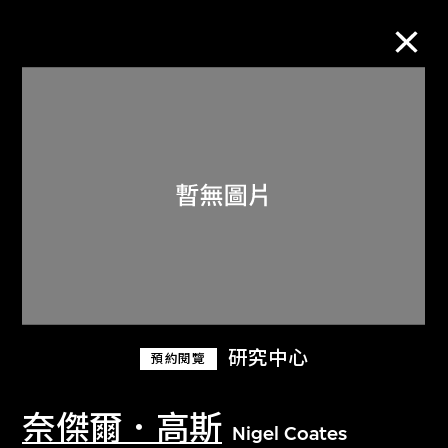
M+藏品
進一步篩選
搜索
關於M+藏品
研究中心
預約閱覽
探索世界頂級的二十及二十一世紀視覺
文化藏品。
奈傑爾．高斯
Nigel Coates