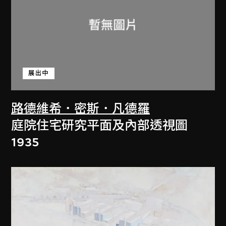
展出中
路德維希．密斯．凡德羅
庭院住宅研究平面及內部透視圖
1935