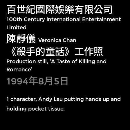
百世紀國際娛樂有限公司
100th Century International Entertainment
Limited
陳靜儀
Veronica Chan
《殺手的童話》工作照
Production still, 'A Taste of Killing and
Romance'
1994年8月5日
1 character, Andy Lau putting hands up and
holding pocket tissue.