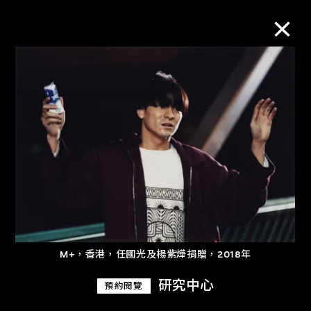
M+藏品
進一步篩選
搜索
關於M+藏品
M+，香港，任國光及楊紫燁捐贈，2018年
探索世界頂級的二十及二十一世紀視覺
文化藏品。
研究中心
預約閱覽