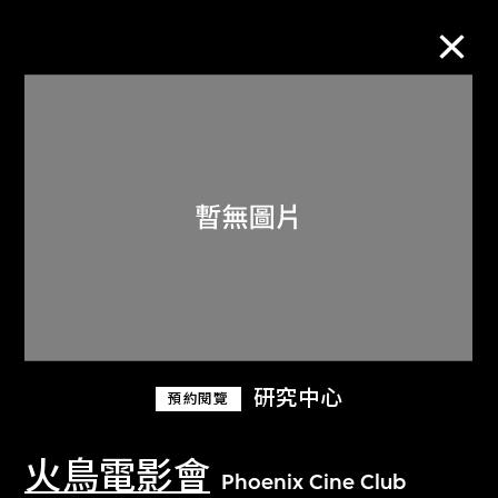
M+藏品
進一步篩選
搜索
關於M+藏品
研究中心
預約閱覽
探索世界頂級的二十及二十一世紀視覺
文化藏品。
火鳥電影會
Phoenix Cine Club