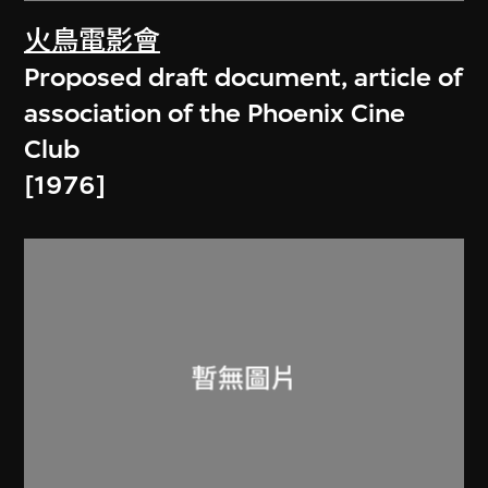
火鳥電影會
Proposed draft document, article of
association of the Phoenix Cine
Club
[1976]