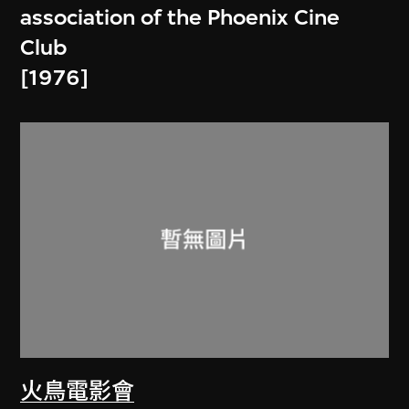
association of the Phoenix Cine
Club
[1976]
火鳥電影會