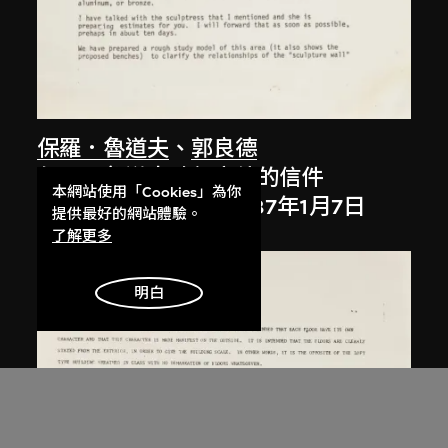
保羅．魯道夫
、
郭良德
保羅‧魯道夫致郭良德的信件
本網站使用「Cookies」為你
1986年12月24日至1987年1月7日
提供最好的網站體驗。
了解更多
明白