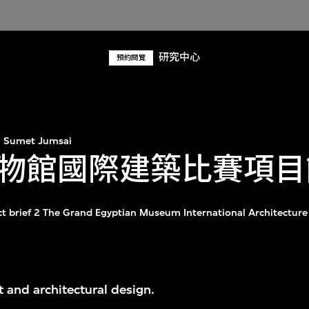
研究中心
預約閱覽
Sumet Jumsai
物館國際建築比賽項目
ct brief 2 The Grand Egyptian Museum International Architectur
t and architectural design.