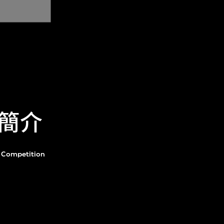
簡介
e Competition