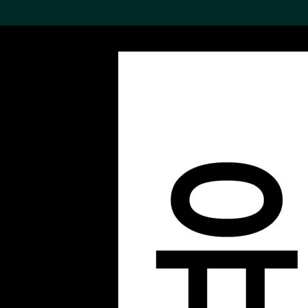
搜索M+藏品
Sea
19,052項結果
進一步篩選
關於M+藏品
探索世界頂級的二十及二十
一世紀視覺文化藏品。