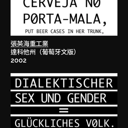
張英海重工業
達科他州（葡萄牙文版）
2002