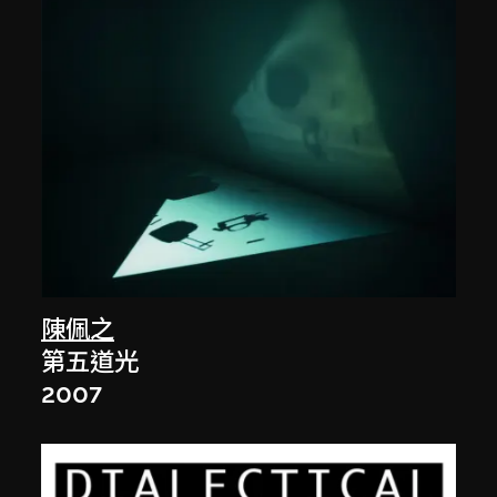
陳佩之
第五道光
2007