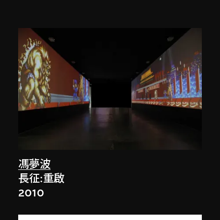
馮夢波
長征:重啟
2010