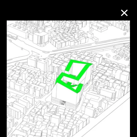
M+藏品
進一步篩選
搜索
關於M+藏品
探索世界頂級的二十及二十一世紀視覺
文化藏品。