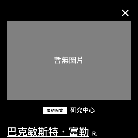
M+藏品
進一步篩選
搜索
關於M+藏品
研究中心
預約閱覽
探索世界頂級的二十及二十一世紀視覺
文化藏品。
巴克敏斯特．富勒
R.