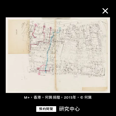
M+藏品
進一步篩選
搜索
關於M+藏品
探索世界頂級的二十及二十一世紀視覺
M+，香港，何巽捐贈，2015年，© 何巽
文化藏品。
研究中心
預約閱覽