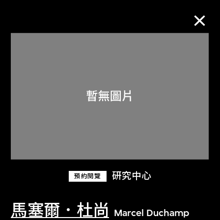
M+藏品
進一步篩選
搜索
關於M+藏品
研究中心
預約閱覽
探索世界頂級的二十及二十一世紀視覺
文化藏品。
馬塞爾．杜尚
Marcel Duchamp