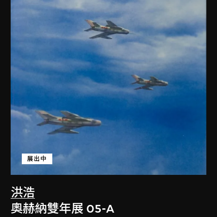
展出中
洪浩
奧赫納雙年展 05-A