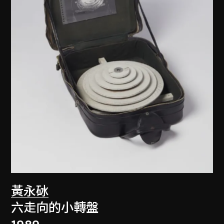
黃永砅
六走向的小轉盤