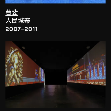
曹斐
人民城寨
2007–2011