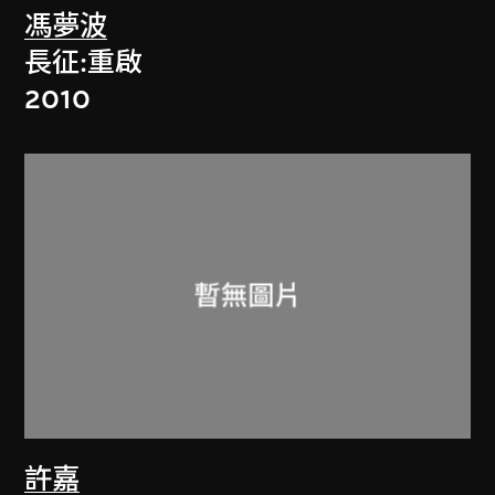
馮夢波
長征:重啟
2010
許嘉