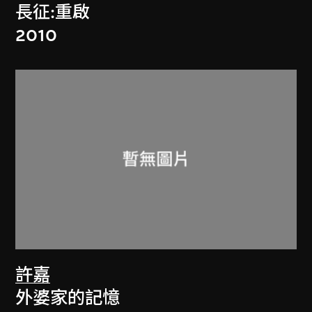
長征:重啟
2010
許嘉
外婆家的記憶