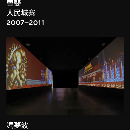
曹斐
人民城寨
2007–2011
馮夢波