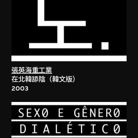
張英海重工業
在北韓舔陰（韓文版）
2003