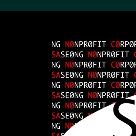
搜索M+藏品
Sea
19,052項結果
進一步篩選
關於M+藏品
探索世界頂級的二十及二十
一世紀視覺文化藏品。