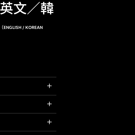
（英文／韓
（ENGLISH / KOREAN