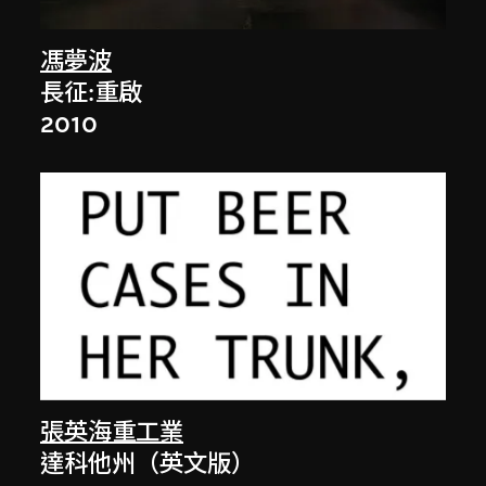
馮夢波
長征:重啟
2010
張英海重工業
達科他州（英文版）