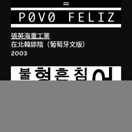
張英海重工業
在北韓舔陰（葡萄牙文版）
2003