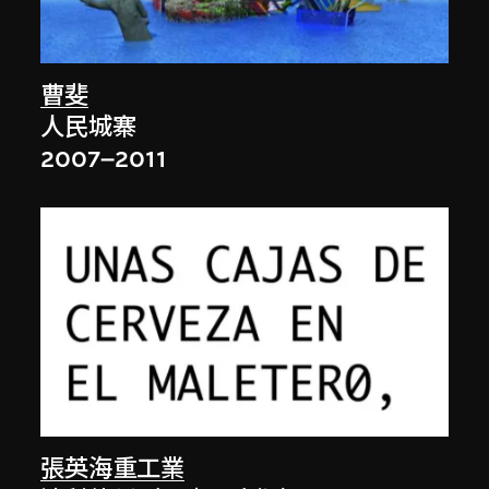
曹斐
人民城寨
2007–2011
張英海重工業