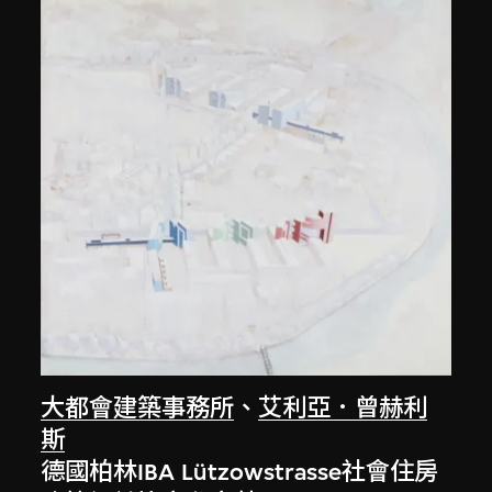
大都會建築事務所
、
艾利亞．曾赫利
斯
德國柏林IBA Lützowstrasse社會住房