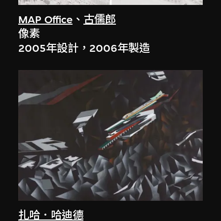
MAP Office
、
古儒郎
像素
2005年設計，2006年製造
扎哈．哈迪德