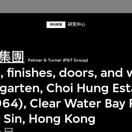
研究中心
預約閱覽
集團
Palmer & Turner (P&T Group)
, finishes, doors, and
rgarten, Choi Hung Est
64), Clear Water Bay 
 Sin, Hong Kong