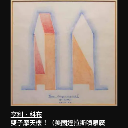
亨利．科布
雙子摩天樓！（美國達拉斯噴泉廣