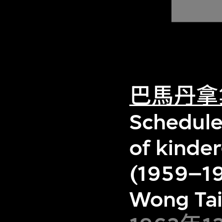
巴馬丹拿
Schedule
of kinde
(1959–19
Wong Tai