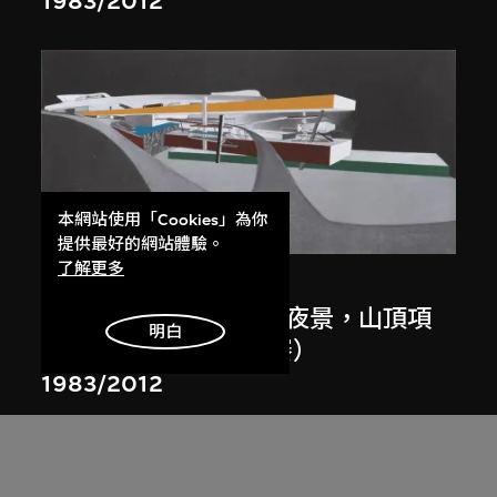
1983/2012
本網站使用「Cookies」為你
展出中
提供最好的網站體驗。
了解更多
扎哈．哈迪德
斜坡入口／坡度入口，夜景，山頂項
明白
目，香港（1983年競賽）
1983/2012