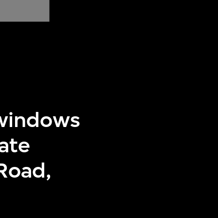
 windows
ate
Road,