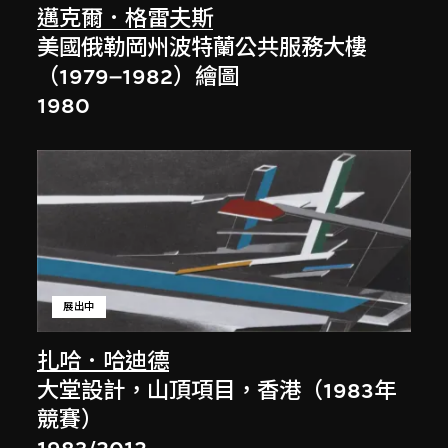
邁克爾．格雷夫斯
美國俄勒岡州波特蘭公共服務大樓
（1979–1982）繪圖
1980
展出中
扎哈．哈迪德
大堂設計，山頂項目，香港（1983年
競賽）