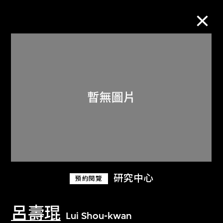
M+藏品
進一步篩選
搜索
關於M+藏品
研究中心
預約閱覽
探索世界頂級的二十及二十一世紀視覺
文化藏品。
呂壽琨
Lui Shou-kwan