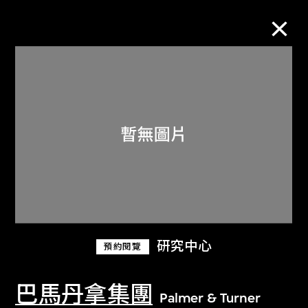
M+藏品
進一步篩選
搜索
關於M+藏品
研究中心
預約閱覽
探索世界頂級的二十及二十一世紀視覺
文化藏品。
巴馬丹拿集團
Palmer & Turner