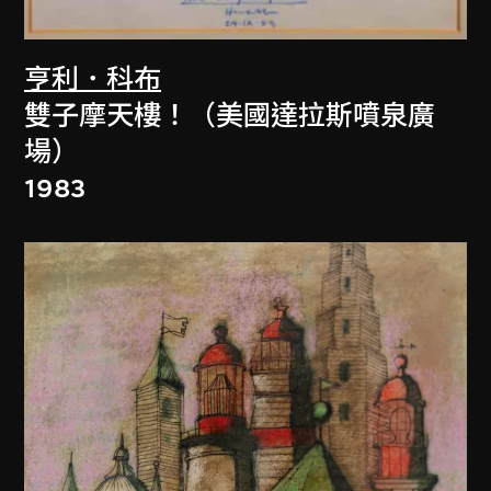
亨利．科布
雙子摩天樓！（美國達拉斯噴泉廣
場）
1983