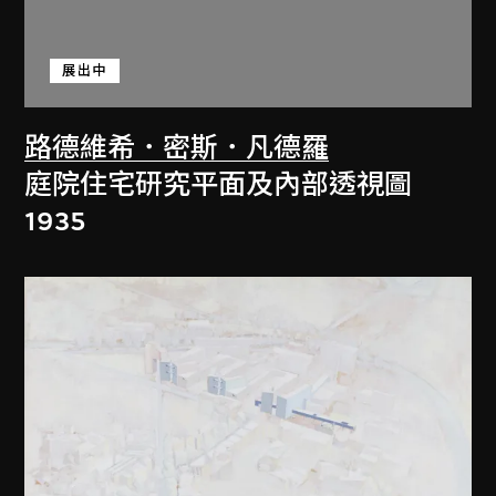
展出中
路德維希．密斯．凡德羅
庭院住宅研究平面及內部透視圖
1935