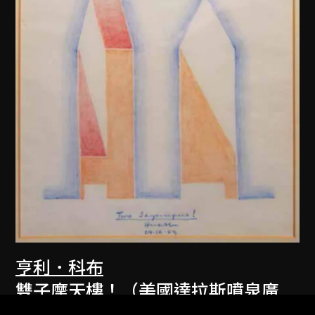
亨利．科布
雙子摩天樓！（美國達拉斯噴泉廣
場）