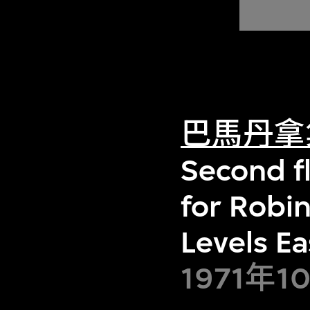
巴馬丹拿
Second f
for Robi
Levels E
1971年1