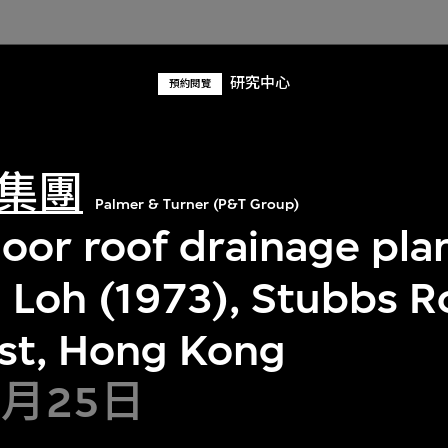
研究中心
預約閱覽
集團
Palmer & Turner (P&T Group)
loor roof drainage pla
n Loh (1973), Stubbs R
ast, Hong Kong
0月25日