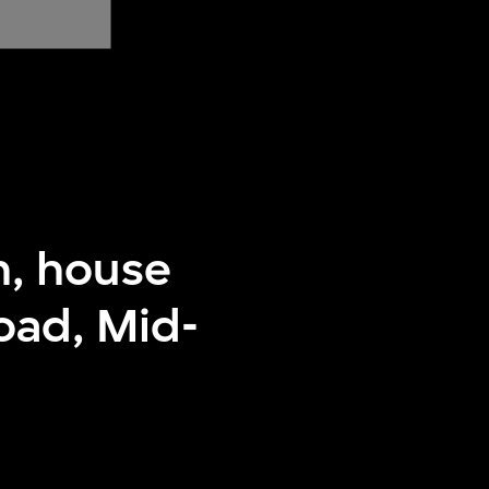
n, house
oad, Mid-