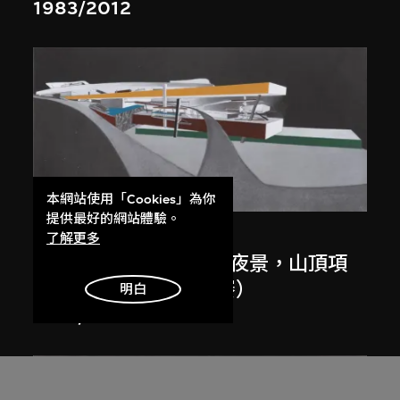
1983/2012
展出中
本網站使用「Cookies」為你
提供最好的網站體驗。
扎哈．哈迪德
了解更多
斜坡入口／坡度入口，夜景，山頂項
目，香港（1983年競賽）
明白
1983/2012