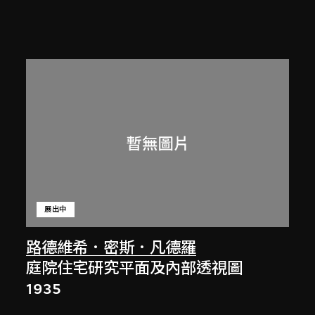
展出中
路德維希．密斯．凡德羅
庭院住宅研究平面及內部透視圖
1935