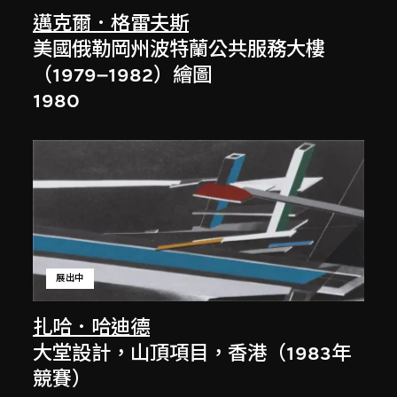
邁克爾．格雷夫斯
美國俄勒岡州波特蘭公共服務大樓
（1979–1982）繪圖
1980
展出中
扎哈．哈迪德
大堂設計，山頂項目，香港（1983年
競賽）