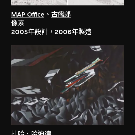
MAP Office
、
古儒郎
像素
2005年設計，2006年製造
扎哈．哈迪德