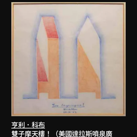
亨利．科布
雙子摩天樓！（美國達拉斯噴泉廣