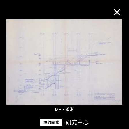
M+藏品
進一步篩選
搜索
關於M+藏品
探索世界頂級的二十及二十一世紀視覺
M+，香港
文化藏品。
研究中心
預約閱覽