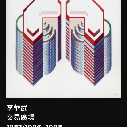
李華武
交易廣場
1983/1996–1998