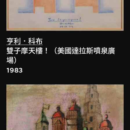
亨利．科布
雙子摩天樓！（美國達拉斯噴泉廣
場）
1983