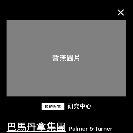
M+藏品
進一步篩選
搜索
關於M+藏品
研究中心
預約閱覽
探索世界頂級的二十及二十一世紀視覺
文化藏品。
巴馬丹拿集團
Palmer & Turner