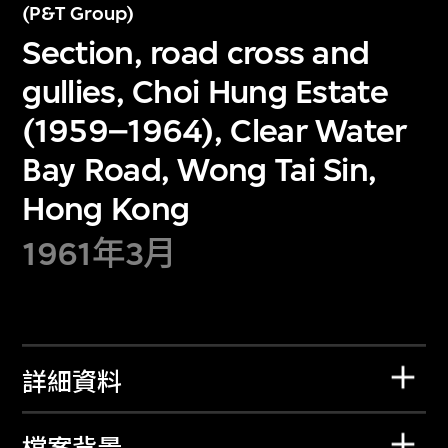
(P&T Group)
Section, road cross and
gullies, Choi Hung Estate
(1959–1964), Clear Water
Bay Road, Wong Tai Sin,
Hong Kong
1961年3月
詳細資料