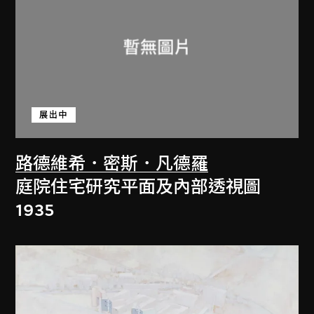
展出中
路德維希．密斯．凡德羅
庭院住宅研究平面及內部透視圖
1935