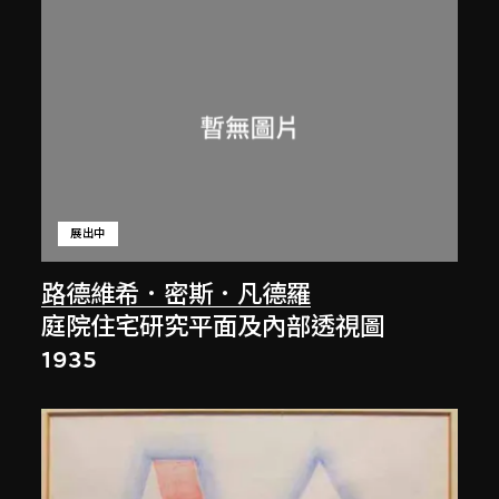
展出中
路德維希．密斯．凡德羅
庭院住宅研究平面及內部透視圖
1935