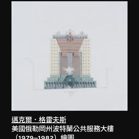
邁克爾．格雷夫斯
美國俄勒岡州波特蘭公共服務大樓
（1979–1982）繪圖