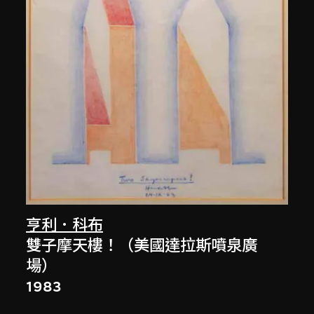
亨利．科布
雙子摩天樓！（美國達拉斯噴泉廣
場）
1983