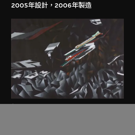
2005年設計，2006年製造
扎哈．哈迪德
等軸測研究圖，夜景， 山頂項目，香
港（1983年競賽）
1991