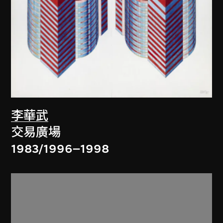
李華武
交易廣場
1983/1996–1998