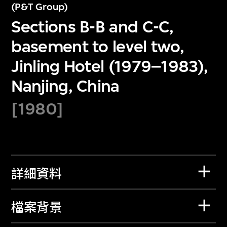
(P&T Group)
Sections B-B and C-C,
basement to level two,
Jinling Hotel (1979–1983),
Nanjing, China
[1980]
詳細資料
檔案背景