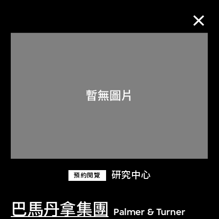
M+藏品
進一步篩選
搜索
關於M+藏品
研究中心
預約閱覽
探索世界頂級的二十及二十一世紀視覺
文化藏品。
巴馬丹拿集團
Palmer & Turner