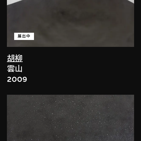
展出中
胡柳
雲山
2009