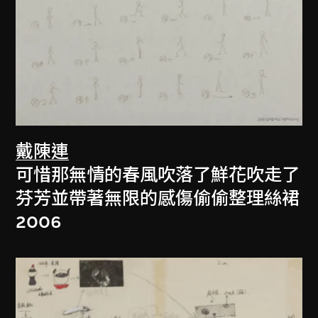
戴陳連
可惜那無情的春風吹落了鮮花吹走了
芬芳並帶著無限的感傷偷偷整理絲裙
2006