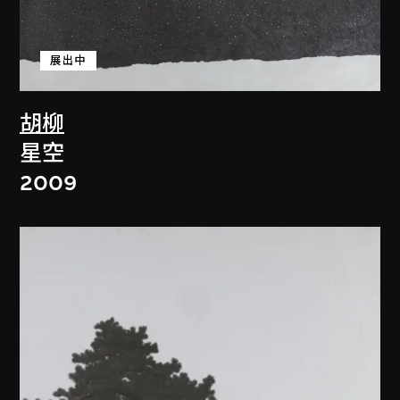
展出中
胡柳
星空
2009