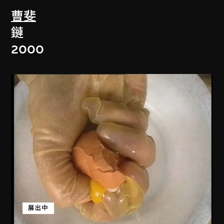
曹斐
鏈
2000
展出中