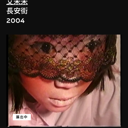
艾未未
長安街
2004
展出中