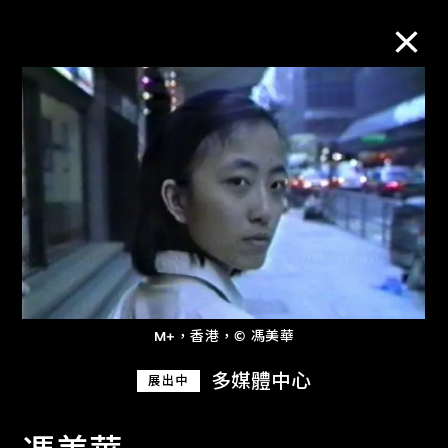
M+藏品
進一步篩選
搜索
關於M+藏品
M+，香港，© 馮美華
探索世界頂級的二十及二十一世紀視覺
多媒體中心
展出中
文化藏品。