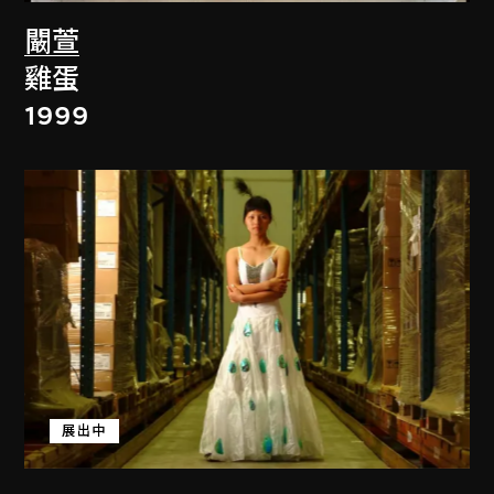
闞萱
雞蛋
1999
展出中