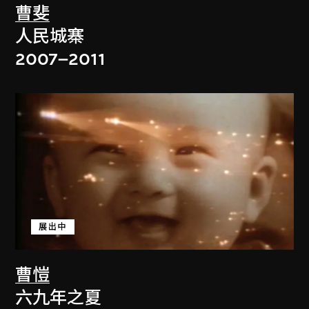
曹斐
人民城寨
2007–2011
展出中
曹愷
六九年之夏