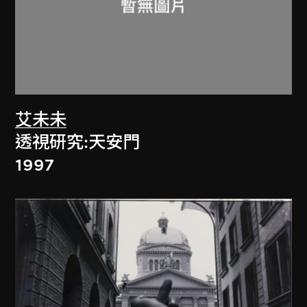
艾未未
透視研究:天安門
1997