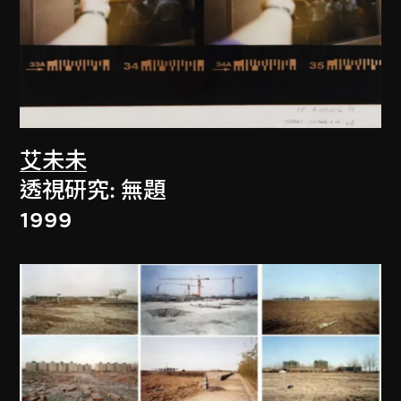
艾未未
透視研究: 無題
1999