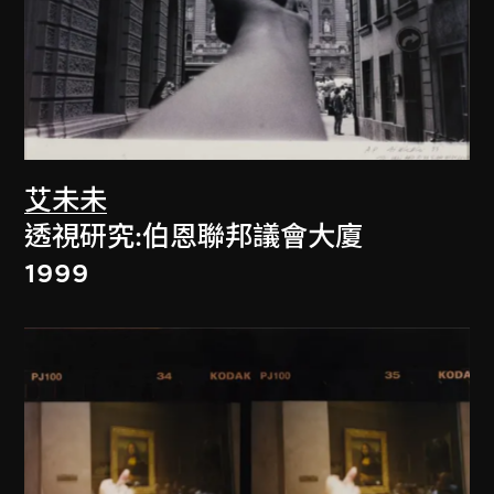
艾未未
透視研究:伯恩聯邦議會大廈
1999