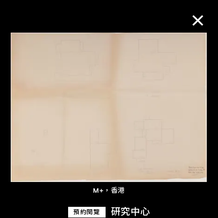
M+藏品
進一步篩選
搜索
關於M+藏品
探索世界頂級的二十及二十一世紀視覺
M+，香港
文化藏品。
研究中心
預約閱覽