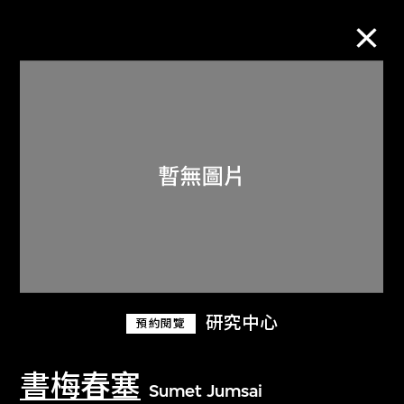
M+藏品
進一步篩選
搜索
關於M+藏品
研究中心
預約閱覽
探索世界頂級的二十及二十一世紀視覺
文化藏品。
書梅春塞
Sumet Jumsai