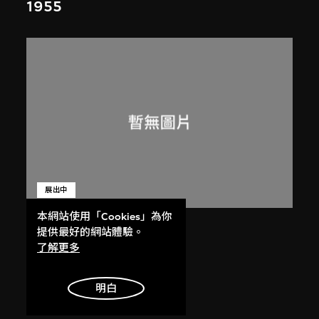
1955
展出中
本網站使用「Cookies」為你
呂西安．埃爾韋
提供最好的網站體驗。
印度昌迪加爾高等法院
了解更多
1955
明白