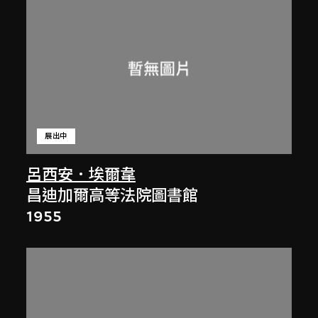
展出中
呂西安．埃爾韋
昌迪加爾高等法院圖書館
1955