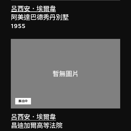
呂西安．埃爾韋
阿美達巴德秀丹別墅
1955
展出中
呂西安．埃爾韋
昌迪加爾高等法院