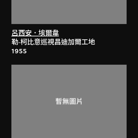
呂西安．埃爾韋
勒·柯比意巡視昌迪加爾工地
1955