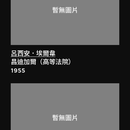
呂西安．埃爾韋
昌迪加爾（高等法院）
1955