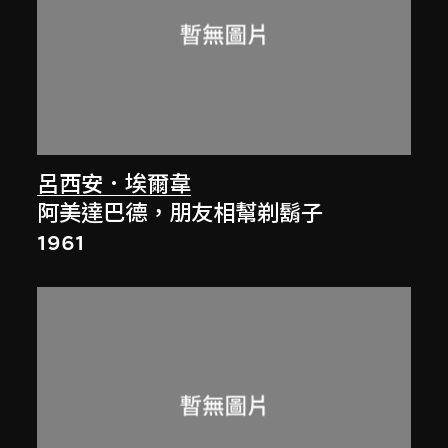
呂西安．埃爾韋
阿美達巴德，朋友相幫剃鬍子
1961