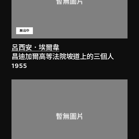
展出中
呂西安．埃爾韋
昌迪加爾高等法院坡道上的三個人
1955