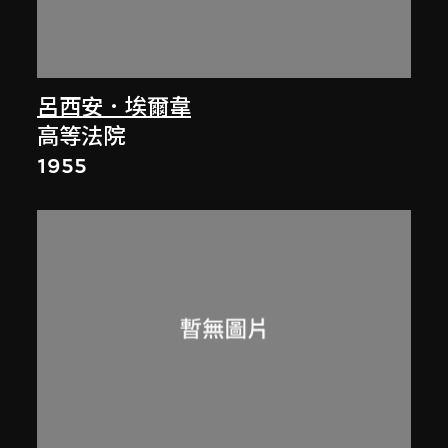
呂西安．埃爾韋
高等法院
1955