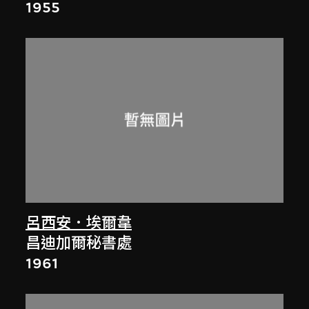
1955
呂西安．埃爾韋
昌迪加爾秘書處
1961