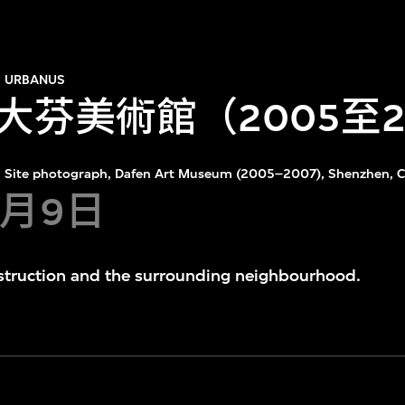
URBANUS
大芬美術館（2005至2
Site photograph, Dafen Art Museum (2005–2007), Shenzhen, C
5月9日
nstruction and the surrounding neighbourhood.