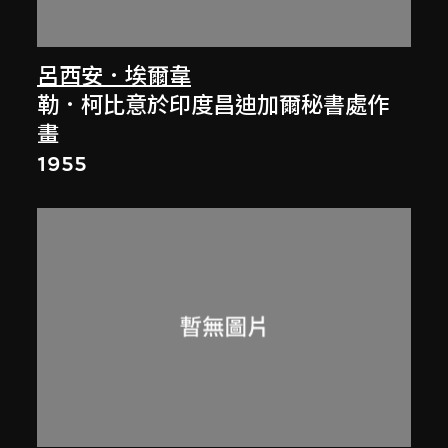
呂西安．埃爾韋
勒．柯比意於印度昌迪加爾秘書處作
畫
1955