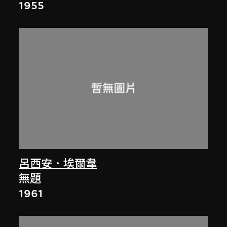
1955
呂西安．埃爾韋
無題
1961