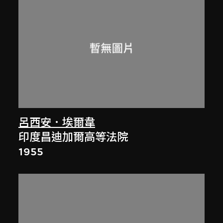
呂西安．埃爾韋
印度昌迪加爾高等法院
1955