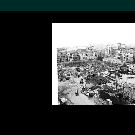
搜索M+藏品
Sea
19,052項結果
進一步篩選
關於M+藏品
探索世界頂級的二十及二十
一世紀視覺文化藏品。