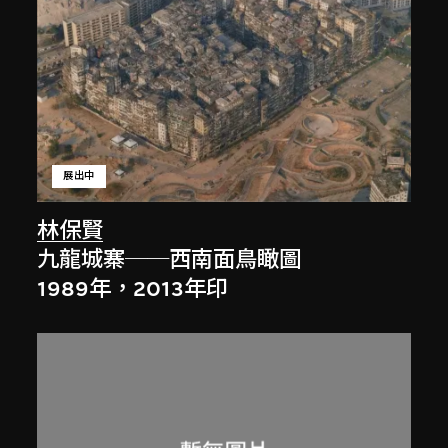
展出中
林保賢
九龍城寨──西南面鳥瞰圖
1989年，2013年印