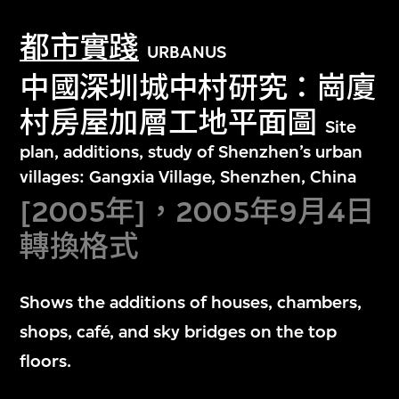
都市實踐
URBANUS
中國深圳城中村研究：崗廈
村房屋加層工地平面圖
Site
plan, additions, study of Shenzhen’s urban
villages: Gangxia Village, Shenzhen, China
[2005年]，2005年9月4日
轉換格式
Shows the additions of houses, chambers,
shops, café, and sky bridges on the top
floors.